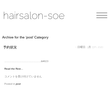
hairsalon-soe
Archive for the ‘post’ Category
予約状況
—日曜日, 9月 13th, 2020
………………………………………&#823
Read the Rest…
予
コメントを受け付けていません
約
状
Posted in
post
況
は